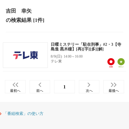
吉田 幸矢
の検索結果
[1件]
日曜ミステリー「駐在刑事」#2・3【寺
島進 黒木瞳】[再][字][多][解]
8/9(日)
14:00～16:00
テレ東
1
最初へ
前へ
次へ
最後へ
「番組検索」の使い方