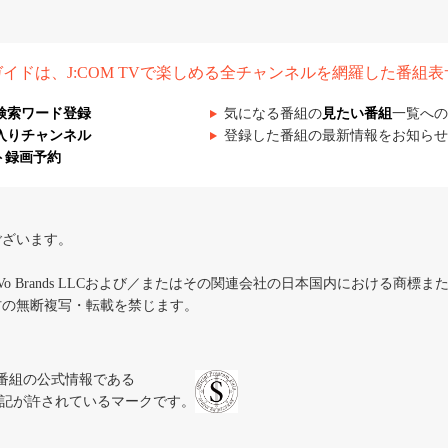
組ガイドは、J:COM TVで楽しめる全チャンネルを網羅した番組
検索ワード登録
気になる番組の
見たい番組
一覧への
入りチャンネル
登録した番組の最新情報をお知らせ
ト録画予約
ございます。
iVo Brands LLCおよび／またはその関連会社の日本国内における商標
材の無断複写・転載を禁じます。
、テレビ番組の公式情報である
スにのみ表記が許されているマークです。