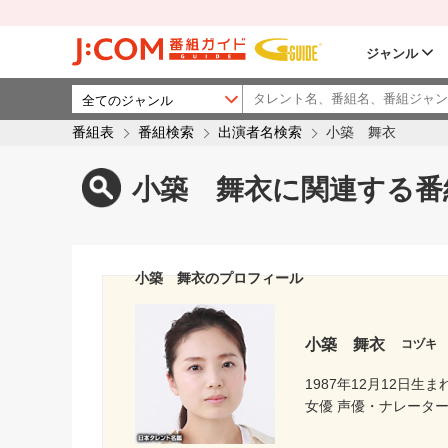
ジャンル
番組表
番組検索
出演者名検索
小築 舞衣
小築 舞衣に関連する番
小築 舞衣のプロフィール
小築 舞衣
コヅキ
1987年12月12日生ま
女優 声優・ナレータ