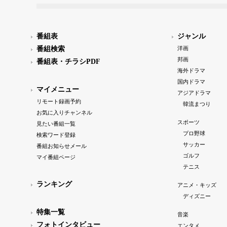
番組表
ジャンル
番組検索
洋画
邦画
番組表・チラシPDF
海外ドラマ
国内ドラマ
マイメニュー
アジアドラマ
リモート録画予約
韓流まつり
お気に入りチャンネル
スポーツ
見たい番組一覧
プロ野球
検索ワード登録
サッカー
番組お知らせメール
ゴルフ
マイ番組ページ
テニス
ランキング
アニメ・キッズ
ディズニー
特集一覧
音楽
フォトインタビュー
エンタメ