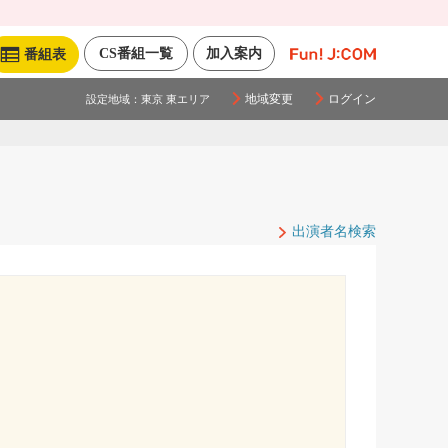
CS番組一覧
加入案内
番組表
地域変更
ログイン
設定地域：
東京 東エリア
出演者名検索