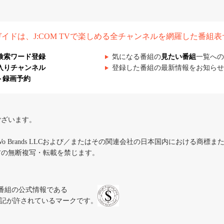
組ガイドは、J:COM TVで楽しめる全チャンネルを網羅した番組
検索ワード登録
気になる番組の
見たい番組
一覧への
入りチャンネル
登録した番組の最新情報をお知らせ
ト録画予約
ございます。
iVo Brands LLCおよび／またはその関連会社の日本国内における商標
材の無断複写・転載を禁じます。
、テレビ番組の公式情報である
スにのみ表記が許されているマークです。