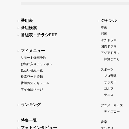
番組表
ジャンル
番組検索
洋画
邦画
番組表・チラシPDF
海外ドラマ
国内ドラマ
マイメニュー
アジアドラマ
リモート録画予約
韓流まつり
お気に入りチャンネル
スポーツ
見たい番組一覧
プロ野球
検索ワード登録
サッカー
番組お知らせメール
ゴルフ
マイ番組ページ
テニス
ランキング
アニメ・キッズ
ディズニー
特集一覧
音楽
フォトインタビュー
エンタメ