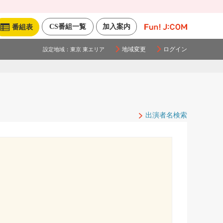
CS番組一覧
加入案内
番組表
地域変更
ログイン
設定地域：
東京 東エリア
出演者名検索