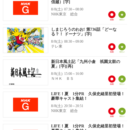
信越）[字]
8/8(土)
07:30～08:00
NHK東京 総合
しまじろうのわお! 第736話「どーな
る？！ ドーナツ」[字]
8/8(土)
08:30～09:00
テレ東
新日本風土記「九州小倉 祇園太鼓の
夏」[字][再]
8/8(土)
15:00～16:00
ＮＨＫ ＢＳ
LIFE！夏 1分PR 久保史緒里初登場！
豪華キャスト集結！
8/8(土)
20:50～20:51
NHK東京 総合
LIFE！夏 1分PR 久保史緒里初登場！