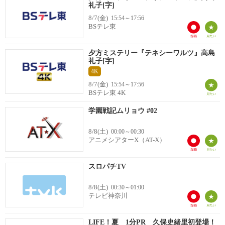
礼子[字]
8/7(金)
15:54～17:56
BSテレ東
夕方ミステリー『テネシーワルツ』高島
礼子[字]
4K
8/7(金)
15:54～17:56
BSテレ東 4K
学園戦記ムリョウ #02
8/8(土)
00:00～00:30
アニメシアターX（AT-X）
スロパチTV
8/8(土)
00:30～01:00
テレビ神奈川
LIFE！夏 1分PR 久保史緒里初登場！