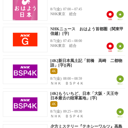
8/7(金)
07:00～07:45
NHK東京 総合
NHKニュース おはよう首都圏（関東甲
信越）[字]
8/7(金)
07:45～08:00
NHK東京 総合
[4K]新日本風土記「前橋 高崎 二都物
語」[字][再]
4K
8/7(金)
08:00～08:59
ＮＨＫ ＢＳＰ４Ｋ
[4K]もういちど、日本「大阪・天王寺
日本最古の陸軍墓地」[字]
4K
8/7(金)
09:25～09:30
ＮＨＫ ＢＳＰ４Ｋ
夕方ミステリー『テネシーワルツ』高島