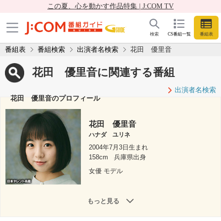
この夏、心を動かす作品特集 | J:COM TV
検索
CS番組一覧
番組表
番組表
番組検索
出演者名検索
花田 優里音
花田 優里音に関連する番組
出演者名検索
花田 優里音のプロフィール
花田 優里音
ハナダ ユリネ
2004年7月3日生まれ
158cm
兵庫県出身
女優 モデル
もっと見る