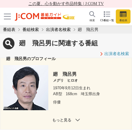
この夏、心を動かす作品特集 | J:COM TV
検索
CS番組一覧
番組表
番組表
番組検索
出演者名検索
廻 飛呂男
廻 飛呂男に関連する番組
出演者名検索
廻 飛呂男のプロフィール
廻 飛呂男
メグリ ヒロオ
1970年9月12日生まれ
AB型
168cm
埼玉県出身
俳優
もっと見る