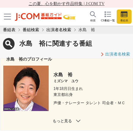
この夏、心を動かす作品特集 | J:COM TV
検索
CS番組一覧
番組表
番組表
番組検索
出演者名検索
水島 裕
水島 裕に関連する番組
出演者名検索
水島 裕のプロフィール
水島 裕
ミズシマ ユウ
1年18月日生まれ
東京都出身
声優・ナレーター タレント 司会者・ＭＣ
もっと見る