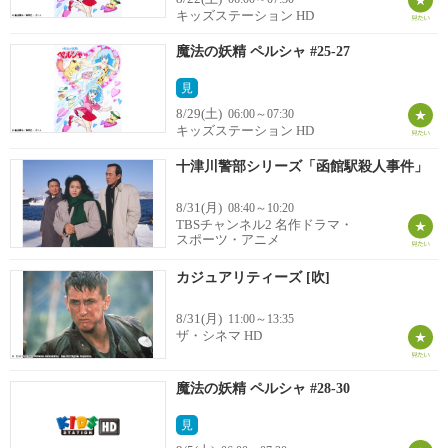
キッズステーション HD
魔法の妖精 ペルシャ #25-27
見
8/29(土)
06:00～07:30
キッズステーション HD
十津川警部シリーズ「函館駅殺人事件」
8/31(月)
08:40～10:20
TBSチャンネル2 名作ドラマ・
スポーツ・アニメ
カジュアリティーズ [吹]
8/31(月)
11:00～13:35
ザ・シネマ HD
魔法の妖精 ペルシャ #28-30
見