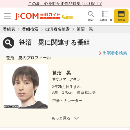
この夏、心を動かす作品特集 | J:COM TV
検索
CS番組一覧
番組表
番組表
番組検索
出演者名検索
笹沼 晃
笹沼 晃に関連する番組
出演者名検索
笹沼 晃のプロフィール
笹沼 晃
ササヌマ アキラ
3年25月日生まれ
A型
170cm
東京都出身
声優・ナレーター
もっと見る