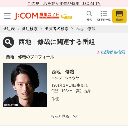
この夏、心を動かす作品特集 | J:COM TV
検索
CS番組一覧
番組表
番組表
番組検索
出演者名検索
西地 修哉
西地 修哉に関連する番組
出演者名検索
西地 修哉のプロフィール
西地 修哉
ニシジ シュウヤ
1981年1月14日生まれ
O型
165cm
高知出身
俳優
もっと見る