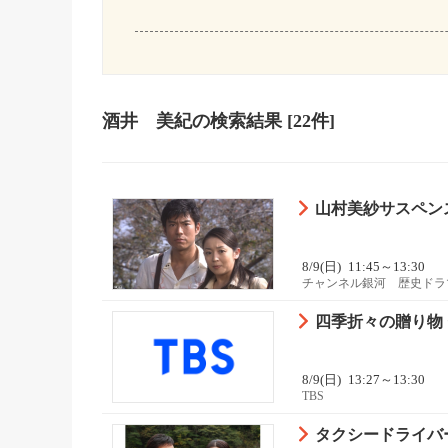
酒井 美紀
の検索結果
[22件]
山村美紗サスペン
8/9(日)
11:45～13:30
チャンネル銀河 歴史ドラ
四季折々の贈り物 〜
8/9(日)
13:27～13:30
TBS
タクシードライバー