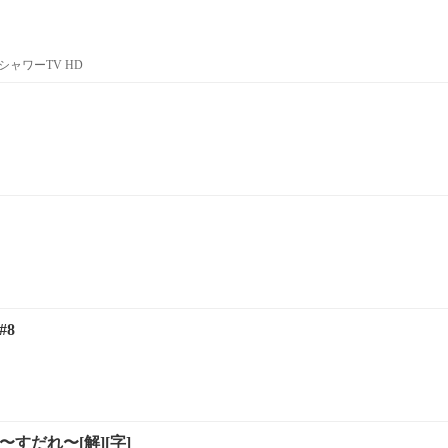
ャワーTV HD
#8
すだれ〜[解][字]