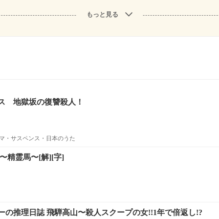
もっと見る
ス 地獄坂の復讐殺人！
マ・サスペンス・日本のうた
精霊馬〜[解][字]
の推理日誌 飛騨高山〜殺人スクープの女!!1年で倍返し!?