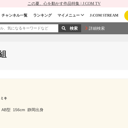
この夏、心を動かす作品特集 | J:COM TV
チャンネル一覧
ランキング
マイメニュー
J:COM STREAM
詳細検索
組
 ミキ
AB型
156cm
静岡出身