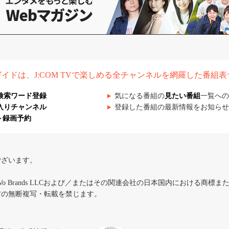
組ガイドは、J:COM TVで楽しめる全チャンネルを網羅した番組
検索ワード登録
気になる番組の
見たい番組
一覧への
入りチャンネル
登録した番組の最新情報をお知らせ
ト録画予約
ございます。
iVo Brands LLCおよび／またはその関連会社の日本国内における商標
材の無断複写・転載を禁じます。