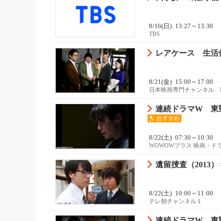
8/16(日)
13:27～13:30
TBS
レアケース 生活
8/21(金)
15:00～17:00
日本映画専門チャンネル 
連続ドラマW 東野
8/22(土)
07:30～10:30
WOWOWプラス 映画・ド
遺留捜査（2013） #
8/22(土)
10:00～11:00
テレ朝チャンネル１
連続ドラマW 東野