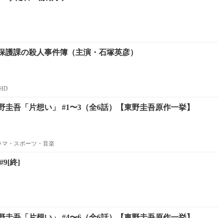
保護課の殺人事件簿（主演・石塚英彦）
HD
圭吾「片想い」 #1〜3（全6話）【東野圭吾原作一挙】
ラマ・スポーツ・音楽
9[終]
圭吾「片想い」 #4〜6（全6話）【東野圭吾原作一挙】