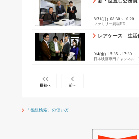
新・世直し公務員
8/31(月)
08:30～10:20
ファミリー劇場HD
レアケース 生活
9/4(金)
15:35～17:30
日本映画専門チャンネル 
最初へ
前へ
「番組検索」の使い方