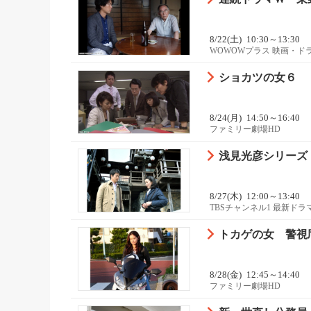
8/22(土)
10:30～13:30
WOWOWプラス 映画・ド
ショカツの女６
8/24(月)
14:50～16:40
ファミリー劇場HD
浅見光彦シリーズ
8/27(木)
12:00～13:40
TBSチャンネル1 最新ド
トカゲの女 警視
8/28(金)
12:45～14:40
ファミリー劇場HD