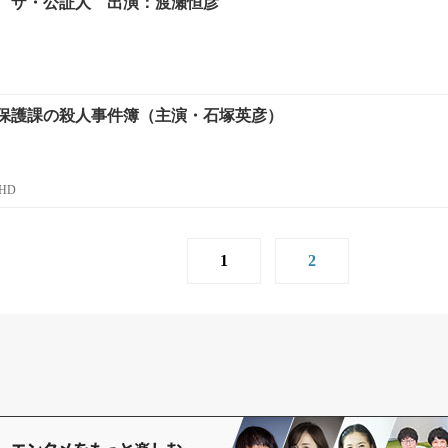
 ザ・公証人 出演：渡瀬恒彦
保護課の殺人事件簿（主演・石塚英彦）
HD
1
2