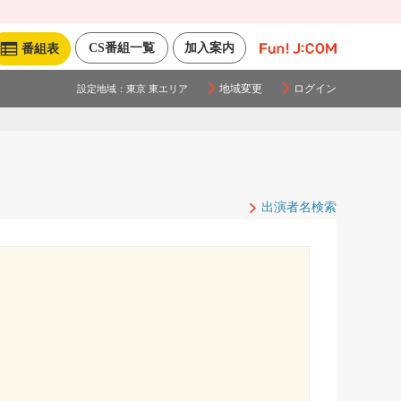
CS番組一覧
加入案内
番組表
地域変更
ログイン
設定地域：
東京 東エリア
出演者名検索