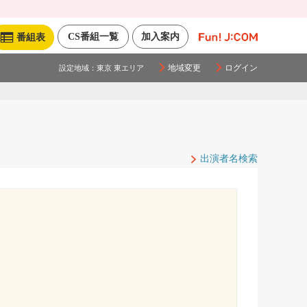
CS番組一覧
加入案内
番組表
地域変更
ログイン
設定地域：
東京 東エリア
出演者名検索