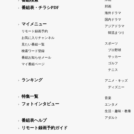
番組検索
邦画
番組表・チラシPDF
海外ドラマ
国内ドラマ
マイメニュー
アジアドラマ
リモート録画予約
韓流まつり
お気に入りチャンネル
スポーツ
見たい番組一覧
プロ野球
検索ワード登録
サッカー
番組お知らせメール
ゴルフ
マイ番組ページ
テニス
ランキング
アニメ・キッズ
ディズニー
特集一覧
音楽
フォトインタビュー
エンタメ
生活・趣味・教養
アダルト
番組表ヘルプ
リモート録画予約ガイド