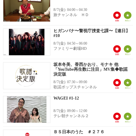
8/7(金)
04:00～04:30
旅チャンネル ＨＤ
ヒガンバナ〜警視庁捜査七課〜【連日】
#10
8/7(金)
04:50～06:00
ファミリー劇場HD
坂本冬美、香西かおり、モナキ 他
「YouTube再生数に注目」MV集◆歌謡
決定版
8/7(金)
07:30～09:00
歌謡ポップスチャンネル
WAGEI #1-12
8/7(金)
09:00～12:00
テレ朝チャンネル２
ＢＳ日本のうた ＃２７６