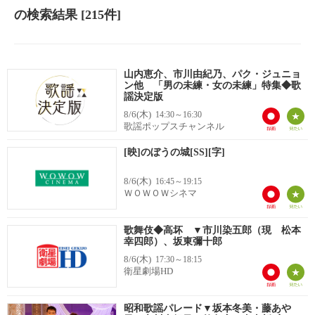
の検索結果
[215件]
山内恵介、市川由紀乃、パク・ジュニョ
ン他 「男の未練・女の未練」特集◆歌
謡決定版
8/6(木)
14:30～16:30
歌謡ポップスチャンネル
[映]のぼうの城[SS][字]
8/6(木)
16:45～19:15
ＷＯＷＯＷシネマ
歌舞伎◆高坏 ▼市川染五郎（現 松本
幸四郎）、坂東彌十郎
8/6(木)
17:30～18:15
衛星劇場HD
昭和歌謡パレード▼坂本冬美・藤あや