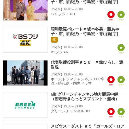
子・市川由紀乃・竹島宏・青山新[字]
8/6(木)
18:00～20:00
ＢＳフジ・181
昭和歌謡パレード▼坂本冬美・藤あや
子・市川由紀乃・竹島宏・青山新[字]
4K
8/6(木)
18:00～20:00
BSフジ 4K
代表取締役刑事＃１６ ▼舘ひろし、渡
哲也
8/6(木)
19:00～20:00
ホームドラマチャンネルＨＤ 韓
流・時代劇・国内ドラマ
[生]グリーンチャンネル地方競馬中継
（習志野きらっとスプリント・船橋）
8/6(木)
19:30～21:00
グリーンチャンネルHD
メビウス・ダスト ＃５「ガールズ・ロア