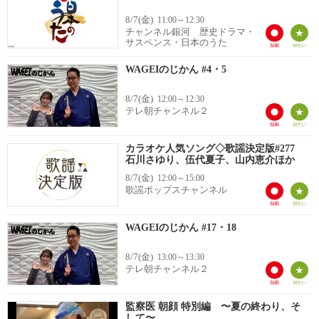
8/7(金)
11:00～12:30
チャンネル銀河 歴史ドラマ・
サスペンス・日本のうた
WAGEIのじかん #4・5
8/7(金)
12:00～12:30
テレ朝チャンネル２
カラオケ人気ソング◇歌謡決定版#277
石川さゆり、伍代夏子、山内恵介ほか
8/7(金)
12:00～15:00
歌謡ポップスチャンネル
WAGEIのじかん #17・18
8/7(金)
13:00～13:30
テレ朝チャンネル２
監察医 朝顔 特別編 〜夏の終わり、そ
して〜