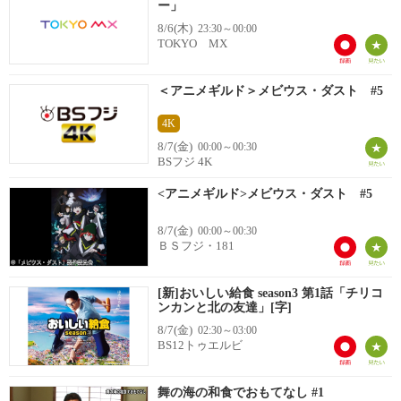
ー」
8/6(木)
23:30～00:00
TOKYO MX
＜アニメギルド＞メビウス・ダスト #5
4K
8/7(金)
00:00～00:30
BSフジ 4K
<アニメギルド>メビウス・ダスト #5
8/7(金)
00:00～00:30
ＢＳフジ・181
[新]おいしい給食 season3 第1話「チリコ
ンカンと北の友達」[字]
8/7(金)
02:30～03:00
BS12トゥエルビ
舞の海の和食でおもてなし #1