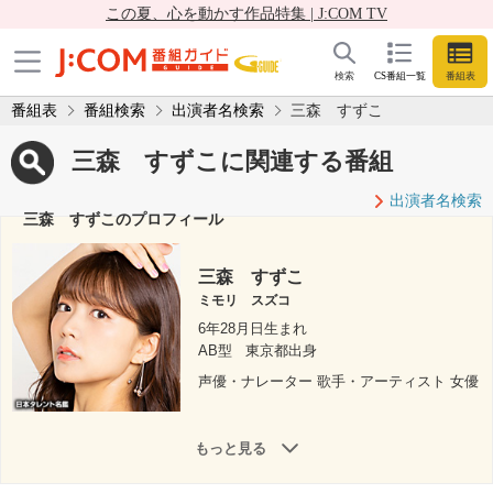
この夏、心を動かす作品特集 | J:COM TV
検索
CS番組一覧
番組表
番組表
番組検索
出演者名検索
三森 すずこ
三森 すずこに関連する番組
出演者名検索
三森 すずこのプロフィール
三森 すずこ
ミモリ スズコ
6年28月日生まれ
AB型
東京都出身
声優・ナレーター 歌手・アーティスト 女優
もっと見る