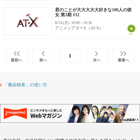
君のことが大大大大大好きな100人の彼
女 第3期 #32
8/31(月)
10:00～10:30
アニメシアターX（AT-X）
1
最初へ
前へ
次へ
最後へ
「番組検索」の使い方