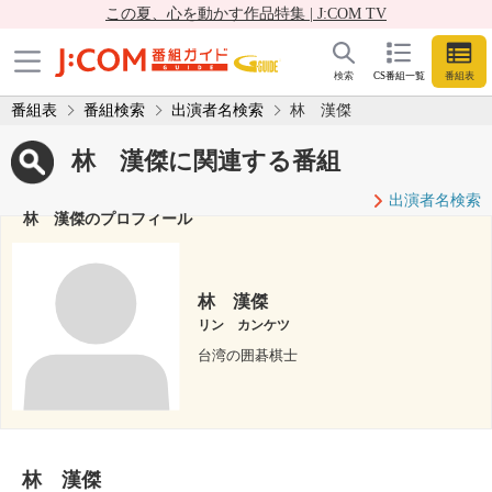
この夏、心を動かす作品特集 | J:COM TV
検索
CS番組一覧
番組表
番組表
番組検索
出演者名検索
林 漢傑
林 漢傑に関連する番組
出演者名検索
林 漢傑のプロフィール
林 漢傑
リン カンケツ
台湾の囲碁棋士
林 漢傑