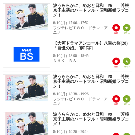
波うららかに、めおと日和 #6 芳根
京子主演のハートフル・昭和新婚ラブコ
メ！
8/10(月)
17:06～17:52
フジテレビＴＷＯ ドラマ・ア
ニメ
【大河ドラマアンコール】八重の桜(28)
「自慢の娘」[解][字]
8/10(月)
18:00～18:45
ＮＨＫ ＢＳ
波うららかに、めおと日和 #8 芳根
京子主演のハートフル・昭和新婚ラブコ
メ！
8/10(月)
18:38～19:26
フジテレビＴＷＯ ドラマ・ア
ニメ
波うららかに、めおと日和 #9 芳根
京子主演のハートフル・昭和新婚ラブコ
メ！
8/10(月)
19:26～20:14