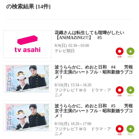
の検索結果
[14件]
花織さんは転生しても喧嘩がしたい
【ANiMAZiNG!!!】 #5
8/9(日)
02:30～03:00
テレビ朝日
波うららかに、めおと日和 #4 芳根
京子主演のハートフル・昭和新婚ラブコ
メ！
8/10(月)
15:34～16:20
フジテレビＴＷＯ ドラマ・ア
ニメ
波うららかに、めおと日和 #5 芳根
京子主演のハートフル・昭和新婚ラブコ
メ！
8/10(月)
16:20～17:06
フジテレビＴＷＯ ドラマ・ア
ニメ