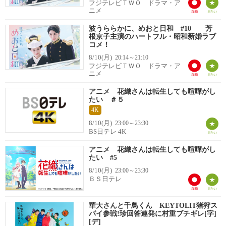
フジテレビＴＷＯ ドラマ・ア
ニメ
波うららかに、めおと日和 #10 芳
根京子主演のハートフル・昭和新婚ラブ
コメ！
8/10(月)
20:14～21:10
フジテレビＴＷＯ ドラマ・ア
ニメ
アニメ 花織さんは転生しても喧嘩がし
たい ＃５
4K
8/10(月)
23:00～23:30
BS日テレ 4K
アニメ 花織さんは転生しても喧嘩がし
たい #5
8/10(月)
23:00～23:30
ＢＳ日テレ
華大さんと千鳥くん KEYTOLIT猪狩ス
パイ参戦!珍回答連発に村重ブチギレ[字]
[デ]