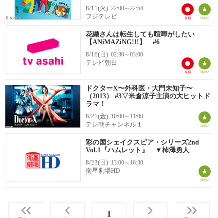
8/11(火)
22:00～22:54
フジテレビ
花織さんは転生しても喧嘩がしたい
【ANiMAZiNG!!!】 #6
8/16(日)
02:30～03:00
テレビ朝日
ドクターX〜外科医・大門未知子〜
（2013） #3▽米倉涼子主演の大ヒットド
ラマ！
8/21(金)
10:00～11:00
テレ朝チャンネル１
彩の国シェイクスピア・シリーズ2nd
Vol.1『ハムレット』 ▼柿澤勇人
8/23(日)
13:00～16:30
衛星劇場HD
1