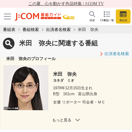
この夏、心を動かす作品特集 | J:COM TV
検索
CS番組一覧
番組表
番組表
番組検索
出演者名検索
米田 弥央
米田 弥央に関連する番組
出演者名検索
米田 弥央のプロフィール
米田 弥央
ヨネダ ミオ
1978年12月15日生まれ
B型
161cm
富山県出身
女優 リポーター 司会者・ＭＣ
もっと見る