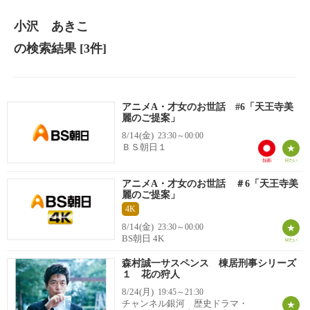
小沢 あきこ
の検索結果
[3件]
アニメA・才女のお世話 #6「天王寺美
麗のご提案」
8/14(金)
23:30～00:00
ＢＳ朝日１
アニメA・才女のお世話 ＃6「天王寺美
麗のご提案」
4K
8/14(金)
23:30～00:00
BS朝日 4K
森村誠一サスペンス 棟居刑事シリーズ
１ 花の狩人
8/24(月)
19:45～21:30
チャンネル銀河 歴史ドラマ・