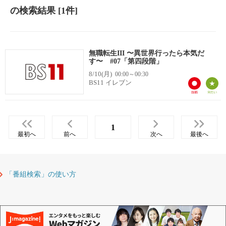
の検索結果
[1件]
無職転生III 〜異世界行ったら本気だ
す〜 #07「第四段階」
8/10(月)
00:00～00:30
BS11 イレブン
1
最初へ
前へ
次へ
最後へ
「番組検索」の使い方