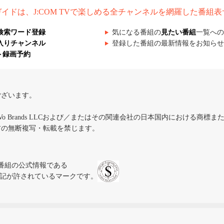
組ガイドは、J:COM TVで楽しめる全チャンネルを網羅した番組
検索ワード登録
気になる番組の
見たい番組
一覧への
入りチャンネル
登録した番組の最新情報をお知らせ
ト録画予約
ございます。
iVo Brands LLCおよび／またはその関連会社の日本国内における商標
材の無断複写・転載を禁じます。
、テレビ番組の公式情報である
スにのみ表記が許されているマークです。