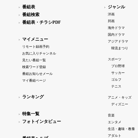
番組表
ジャンル
番組検索
洋画
邦画
番組表・チラシPDF
海外ドラマ
国内ドラマ
マイメニュー
アジアドラマ
リモート録画予約
韓流まつり
お気に入りチャンネル
スポーツ
見たい番組一覧
プロ野球
検索ワード登録
サッカー
番組お知らせメール
ゴルフ
マイ番組ページ
テニス
ランキング
アニメ・キッズ
ディズニー
特集一覧
音楽
フォトインタビュー
エンタメ
生活・趣味・教養
アダルト