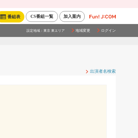
CS番組一覧
加入案内
番組表
地域変更
ログイン
設定地域：
東京 東エリア
出演者名検索