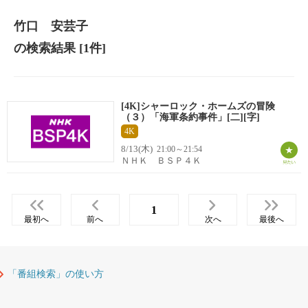
竹口 安芸子
の検索結果
[1件]
[4K]シャーロック・ホームズの冒険
（３）「海軍条約事件」[二][字]
4K
8/13(木)
21:00～21:54
ＮＨＫ ＢＳＰ４Ｋ
1
最初へ
前へ
次へ
最後へ
「番組検索」の使い方