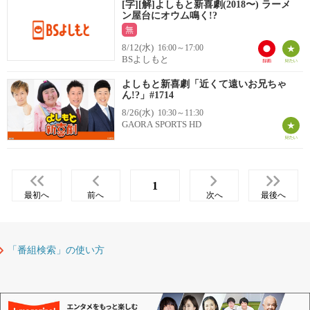
[字][解]よしもと新喜劇(2018〜) ラーメ
ン屋台にオウム鳴く!?
無
8/12(水)
16:00～17:00
BSよしもと
よしもと新喜劇「近くて遠いお兄ちゃ
ん!?」#1714
8/26(水)
10:30～11:30
GAORA SPORTS HD
1
最初へ
前へ
次へ
最後へ
「番組検索」の使い方