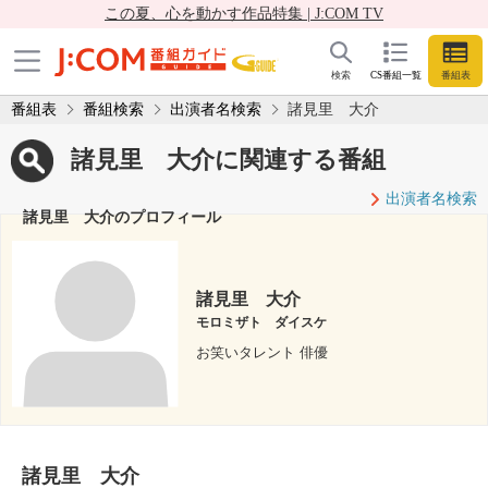
この夏、心を動かす作品特集 | J:COM TV
検索
CS番組一覧
番組表
番組表
番組検索
出演者名検索
諸見里 大介
諸見里 大介に関連する番組
出演者名検索
諸見里 大介のプロフィール
諸見里 大介
モロミザト ダイスケ
お笑いタレント 俳優
諸見里 大介