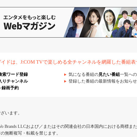
組ガイドは、J:COM TVで楽しめる全チャンネルを網羅した番組
検索ワード登録
気になる番組の
見たい番組
一覧への
入りチャンネル
登録した番組の最新情報をお知らせ
ト録画予約
ございます。
iVo Brands LLCおよび／またはその関連会社の日本国内における商標
材の無断複写・転載を禁じます。