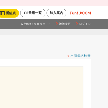
CS番組一覧
加入案内
番組表
地域変更
ログイン
設定地域：
東京 東エリア
出演者名検索