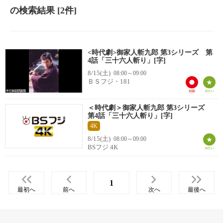
の検索結果
[2件]
<時代劇>御家人斬九郎 第3シリーズ 第
4話「三十六人斬り」[字]
8/15(土)
08:00～09:00
ＢＳフジ・181
＜時代劇＞御家人斬九郎 第3シリーズ
第4話「三十六人斬り」[字]
4K
8/15(土)
08:00～09:00
BSフジ 4K
1
最初へ
前へ
次へ
最後へ