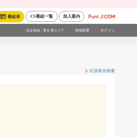
CS番組一覧
加入案内
番組表
地域変更
ログイン
設定地域：
東京 東エリア
出演者名検索