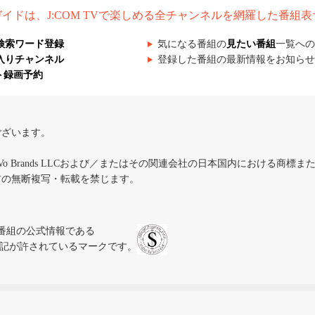
組ガイドは、J:COM TVで楽しめる全チャンネルを網羅した番組
検索ワード登録
気になる番組の
見たい番組
一覧への
入りチャンネル
登録した番組の最新情報をお知らせ
ト録画予約
ございます。
iVo Brands LLCおよび／またはその関連会社の日本国内における商標
材の無断複写・転載を禁じます。
、テレビ番組の公式情報である
スにのみ表記が許されているマークです。