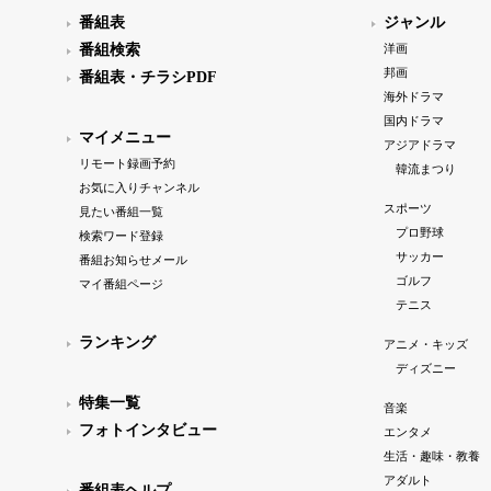
番組表
ジャンル
番組検索
洋画
邦画
番組表・チラシPDF
海外ドラマ
国内ドラマ
マイメニュー
アジアドラマ
リモート録画予約
韓流まつり
お気に入りチャンネル
スポーツ
見たい番組一覧
プロ野球
検索ワード登録
サッカー
番組お知らせメール
ゴルフ
マイ番組ページ
テニス
ランキング
アニメ・キッズ
ディズニー
特集一覧
音楽
フォトインタビュー
エンタメ
生活・趣味・教養
アダルト
番組表ヘルプ