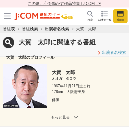
この夏、心を動かす作品特集 | J:COM TV
検索
CS番組一覧
番組表
番組表
番組検索
出演者名検索
大賀 太郎
大賀 太郎に関連する番組
出演者名検索
大賀 太郎のプロフィール
大賀 太郎
オオガ タロウ
1967年11月21日生まれ
176cm
大阪府出身
俳優
もっと見る