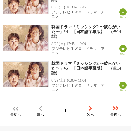
8/23(日)
16:38～17:45
フジテレビＴＷＯ ドラマ・ア
ニメ
韓国ドラマ「ミッシング2 〜彼らがい
た〜」#4 【日本語字幕版】 （全14
話）
8/23(日)
17:45～19:00
フジテレビＴＷＯ ドラマ・ア
ニメ
韓国ドラマ「ミッシング2 〜彼らがい
た〜」#5 【日本語字幕版】 （全14
話）
8/29(土)
10:00～11:04
フジテレビＴＷＯ ドラマ・ア
ニメ
1
最初へ
前へ
次へ
最後へ