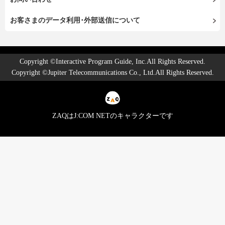
お客さまのデータ利用･外部送信について
Copyright ©Interactive Program Guide, Inc.All Rights Reserved.
Copyright ©Jupiter Telecommunications Co., Ltd.All Rights Reserved.
ZAQはJ:COM NETのキャラクターです