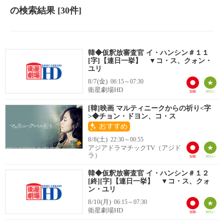
の検索結果
[30件]
韓◆仮釈放審査官 イ・ハンシン＃１１
[字]【連日一挙】 ▼コ・ス、クォン・
ユリ
8/7(金)
06:15～07:30
衛星劇場HD
[韓]映画 マルティニークからの祈り<字
>◆チョン・ドヨン、コ・ス
8/8(土)
22:30～00:55
アジアドラマチックTV（アジド
ラ）
韓◆仮釈放審査官 イ・ハンシン＃１２
[終][字]【連日一挙】 ▼コ・ス、クォ
ン・ユリ
8/10(月)
06:15～07:30
衛星劇場HD