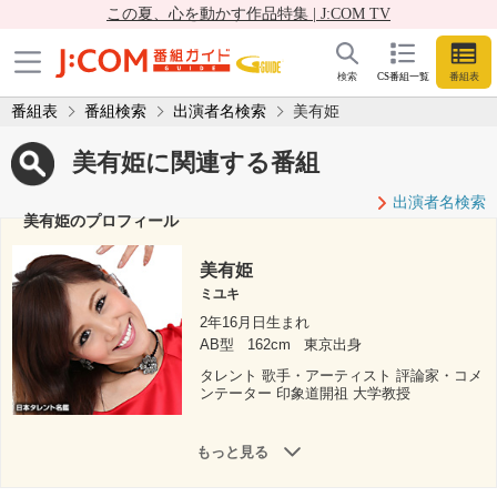
この夏、心を動かす作品特集 | J:COM TV
検索
CS番組一覧
番組表
番組表
番組検索
出演者名検索
美有姫
美有姫に関連する番組
出演者名検索
美有姫のプロフィール
美有姫
ミユキ
2年16月日生まれ
AB型
162cm
東京出身
タレント 歌手・アーティスト 評論家・コメ
ンテーター 印象道開祖 大学教授
もっと見る