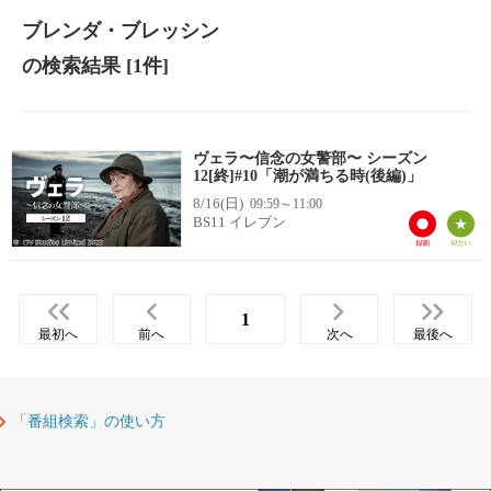
ブレンダ・ブレッシン
の検索結果
[1件]
ヴェラ〜信念の女警部〜 シーズン
12[終]#10「潮が満ちる時(後編)」
8/16(日)
09:59～11:00
BS11 イレブン
1
最初へ
前へ
次へ
最後へ
「番組検索」の使い方