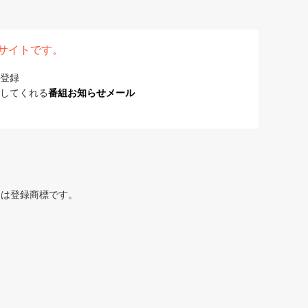
表サイトです。
登録
してくれる
番組お知らせメール
または登録商標です。