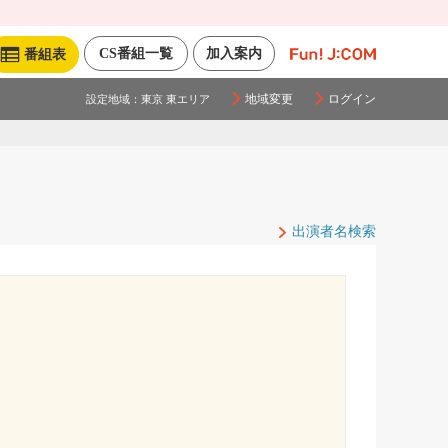
CS番組一覧
加入案内
番組表
地域変更
ログイン
設定地域：
東京 東エリア
出演者名検索