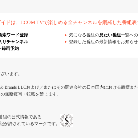
組ガイドは、J:COM TVで楽しめる全チャンネルを網羅した番組
検索ワード登録
気になる番組の
見たい番組
一覧への
入りチャンネル
登録した番組の最新情報をお知らせ
ト録画予約
ございます。
iVo Brands LLCおよび／またはその関連会社の日本国内における商標
材の無断複写・転載を禁じます。
、テレビ番組の公式情報である
スにのみ表記が許されているマークです。