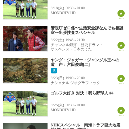
8/18(火)
00:30～01:00
MONDOTV HD
警視庁ゼロ係〜生活安全課なんでも相談
室〜出張捜査スペシャル
8/22(土)
19:45～21:30
チャンネル銀河 歴史ドラマ・
サスペンス・日本のうた
ヤング・ジャガー：ジャングル王への
道 声：宮田俊哉[二]
見
8/23(日)
19:00～20:00
ナショナル ジオグラフィック
ゴルフ大好き 対決！我ら野球人 #4
8/25(火)
00:30～01:00
MONDOTV HD
NHKスペシャル 南海トラフ巨大地震