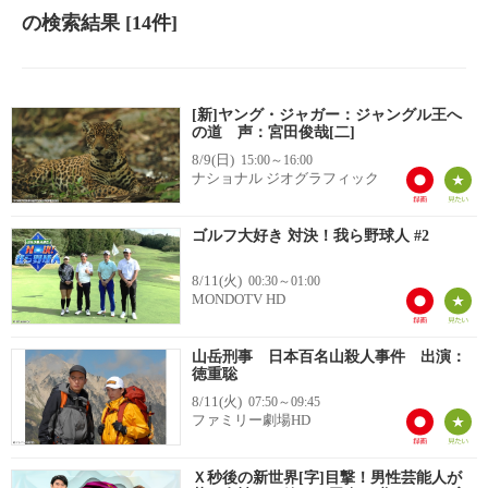
の検索結果
[14件]
[新]ヤング・ジャガー：ジャングル王へ
の道 声：宮田俊哉[二]
8/9(日)
15:00～16:00
ナショナル ジオグラフィック
ゴルフ大好き 対決！我ら野球人 #2
8/11(火)
00:30～01:00
MONDOTV HD
山岳刑事 日本百名山殺人事件 出演：
徳重聡
8/11(火)
07:50～09:45
ファミリー劇場HD
Ｘ秒後の新世界[字]目撃！男性芸能人が