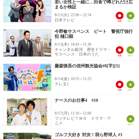
若い女性と一緒に…田舎で噂どれだけ広
まるか検証
8/11(火)
22:00～22:54
日本テレビ
今野敏サスペンス ビート 警視庁強行
犯 樋口顕
8/13(木)
19:45～21:30
チャンネル銀河 歴史ドラマ・
サスペンス・日本のうた
藤森慎吾の信州観光協会#8[字][S]
8/14(金)
10:55～11:25
テレ玉1
ナースのお仕事4 #10
8/17(月)
11:10～12:00
フジテレビＴＷＯ ドラマ・ア
ニメ
ゴルフ大好き 対決！我ら野球人 #3