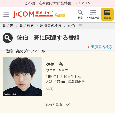
この夏、心を動かす作品特集 | J:COM TV
検索
CS番組一覧
番組表
番組表
番組検索
出演者名検索
佐伯 亮
佐伯 亮に関連する番組
出演者名検索
佐伯 亮のプロフィール
佐伯 亮
サエキ リョウ
1995年10月10日生まれ
A型
177cm
広島県出身
俳優
もっと見る