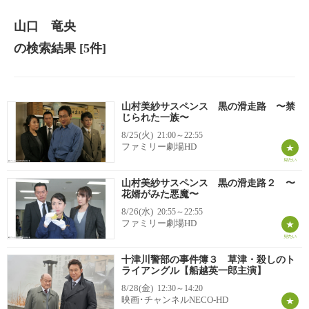
山口 竜央
の検索結果
[5件]
山村美紗サスペンス 黒の滑走路 〜禁
じられた一族〜
8/25(火)
21:00～22:55
ファミリー劇場HD
山村美紗サスペンス 黒の滑走路２ 〜
花婿がみた悪魔〜
8/26(水)
20:55～22:55
ファミリー劇場HD
十津川警部の事件簿３ 草津・殺しのト
ライアングル【船越英一郎主演】
8/28(金)
12:30～14:20
映画･チャンネルNECO-HD