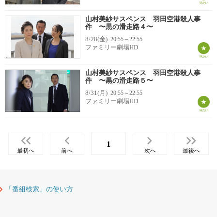
山村美紗サスペンス 羽田空港殺人事
件 〜黒の滑走路４〜
8/28(金)
20:55～22:55
ファミリー劇場HD
山村美紗サスペンス 羽田空港殺人事
件 〜黒の滑走路５〜
8/31(月)
20:55～22:55
ファミリー劇場HD
1
最初へ
前へ
次へ
最後へ
「番組検索」の使い方