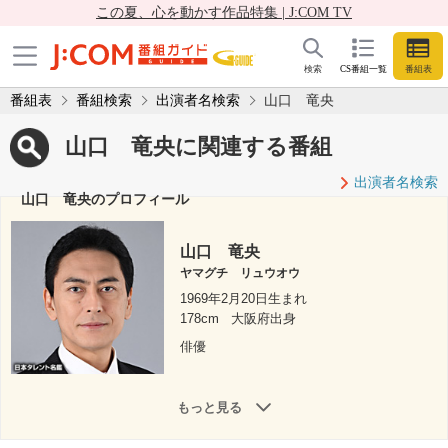
この夏、心を動かす作品特集 | J:COM TV
検索
CS番組一覧
番組表
番組表
番組検索
出演者名検索
山口 竜央
山口 竜央に関連する番組
出演者名検索
山口 竜央のプロフィール
山口 竜央
ヤマグチ リュウオウ
1969年2月20日生まれ
178cm
大阪府出身
俳優
もっと見る