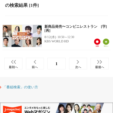
の検索結果
[1件]
新商品発売〜コンビニレストラン [字]
[再]
8/12(水)
10:50～12:30
KBS WORLD HD
1
最初へ
前へ
次へ
最後へ
「番組検索」の使い方