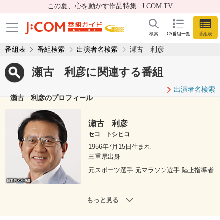
この夏、心を動かす作品特集 | J:COM TV
検索
CS番組一覧
番組表
番組表
番組検索
出演者名検索
瀬古 利彦
瀬古 利彦に関連する番組
出演者名検索
瀬古 利彦のプロフィール
瀬古 利彦
セコ トシヒコ
1956年7月15日生まれ
三重県出身
元スポーツ選手 元マラソン選手 陸上指導者
もっと見る