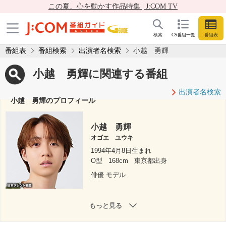
この夏、心を動かす作品特集 | J:COM TV
検索
CS番組一覧
番組表
番組表
番組検索
出演者名検索
小越 勇輝
小越 勇輝に関連する番組
出演者名検索
小越 勇輝のプロフィール
小越 勇輝
オゴエ ユウキ
1994年4月8日生まれ
O型
168cm
東京都出身
俳優 モデル
もっと見る