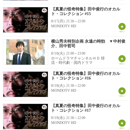
【真夏の怪奇特集】田中俊行のオカル
ト・コレクション #15
8/17(月)
21:30～22:00
MONDOTV HD
横山秀夫特別企画 永遠の時効 ▼中村俊
介、田中哲司
8/18(火)
21:00～23:00
ホームドラマチャンネルＨＤ 韓
流・時代劇・国内ドラマ
【真夏の怪奇特集】田中俊行のオカル
ト・コレクション #16
8/18(火)
21:30～22:00
MONDOTV HD
【真夏の怪奇特集】田中俊行のオカル
ト・コレクション #17
8/19(水)
21:30～22:00
MONDOTV HD