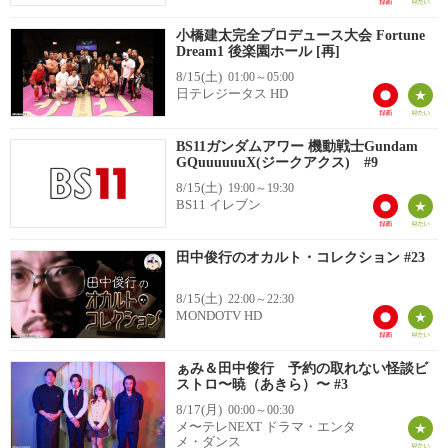
小橋建太完全プロデュース大会 Fortune
Dream1 後楽園ホール [再]
8/15(土)
01:00～05:00
日テレジータス HD
BS11ガンダムアワー 機動戦士Gundam
GQuuuuuuX(ジークアクス) #9
8/15(土)
19:00～19:30
BS11 イレブン
田中俊行のオカルト・コレクション #23
8/15(土)
22:00～22:30
MONDOTV HD
ぁみ＆田中俊行 予約の取れない怪談ビ
ストロ〜暁（あきら）〜 #3
8/17(月)
00:00～00:30
メ〜テレNEXT ドラマ・エンタ
メ・ダンス