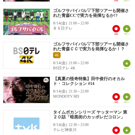
ゴルフサバイバル▽下部ツアーも開催さ
れた青森CCで実力を発揮なるか!?
8/14(金)
21:00～22:00
ＢＳ日テレ
ゴルフサバイバル▽下部ツアーも開催さ
れた青森ＣＣで実力を発揮なるか！？
4K
8/14(金)
21:00～22:00
BS日テレ 4K
【真夏の怪奇特集】田中俊行のオカル
ト・コレクション #14
8/14(金)
21:30～22:00
MONDOTV HD
タイムボカンシリーズ ヤッターマン 第
２０話「暗黒街のカッポレだコロン」
8/14(金)
22:30～23:00
テレビ神奈川