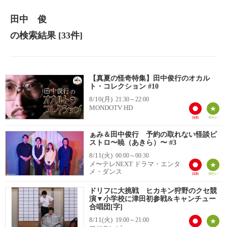
田中 俊
の検索結果
[33件]
【真夏の怪奇特集】田中俊行のオカル
ト・コレクション #10
8/10(月)
21:30～22:00
MONDOTV HD
ぁみ＆田中俊行 予約の取れない怪談ビ
ストロ〜暁（あきら）〜 #3
8/11(火)
00:00～00:30
メ〜テレNEXT ドラマ・エンタ
メ・ダンス
ドリフに大挑戦 ヒカキン狩野のクセ競
演▼小学校に津田初参戦&キャンチュー
合唱団[字]
8/11(火)
19:00～21:00