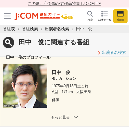
この夏、心を動かす作品特集 | J:COM TV
検索
CS番組一覧
番組表
番組表
番組検索
出演者名検索
田中 俊
田中 俊に関連する番組
出演者名検索
田中 俊のプロフィール
田中 俊
タナカ シュン
1975年9月13日生まれ
A型
171cm
大阪出身
俳優
もっと見る