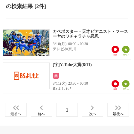
の検索結果
[2件]
カベポスター・天才ピアニスト・フース
ーヤのワチャラチャ忍忍
8/10(月)
00:00～00:30
テレビ神奈川
[字]Y-Tube大賞(8/11)
無
8/11(火)
23:30～00:30
BSよしもと
1
最初へ
前へ
次へ
最後へ