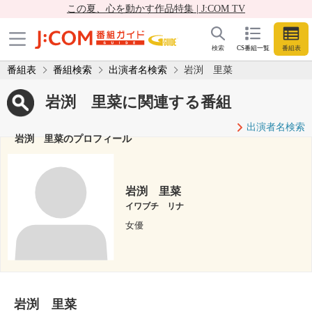
この夏、心を動かす作品特集 | J:COM TV
検索
CS番組一覧
番組表
番組表
番組検索
出演者名検索
岩渕 里菜
岩渕 里菜に関連する番組
出演者名検索
岩渕 里菜のプロフィール
岩渕 里菜
イワブチ リナ
女優
岩渕 里菜