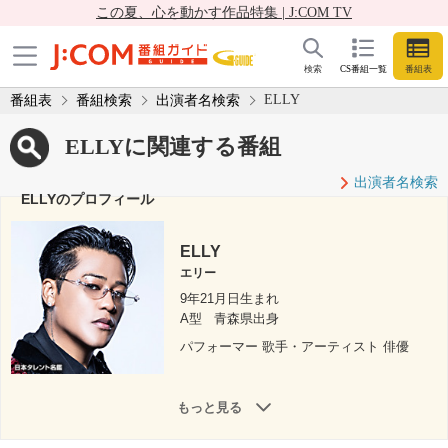
この夏、心を動かす作品特集 | J:COM TV
検索
CS番組一覧
番組表
ELLY
番組表
番組検索
出演者名検索
ELLYに関連する番組
出演者名検索
ELLYのプロフィール
ELLY
エリー
9年21月日生まれ
A型
青森県出身
パフォーマー 歌手・アーティスト 俳優
もっと見る