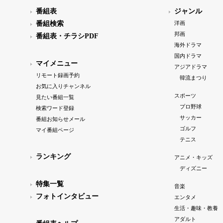
番組表
ジャンル
番組検索
洋画
邦画
番組表・チラシPDF
海外ドラマ
国内ドラマ
マイメニュー
アジアドラマ
リモート録画予約
韓流まつり
お気に入りチャンネル
スポーツ
見たい番組一覧
プロ野球
検索ワード登録
サッカー
番組お知らせメール
ゴルフ
マイ番組ページ
テニス
ランキング
アニメ・キッズ
ディズニー
特集一覧
音楽
フォトインタビュー
エンタメ
生活・趣味・教養
アダルト