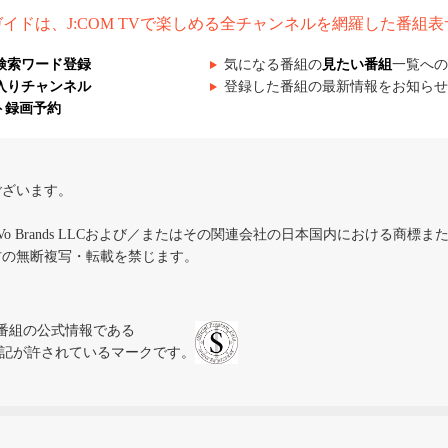
組ガイドは、J:COM TVで楽しめる全チャンネルを網羅した番組
検索ワード登録
気になる番組の
見たい番組
一覧への
入りチャンネル
登録した番組の最新情報をお知らせ
ト録画予約
ございます。
iVo Brands LLCおよび／またはその関連会社の日本国内における商標
材の無断複写・転載を禁じます。
、テレビ番組の公式情報である
スにのみ表記が許されているマークです。