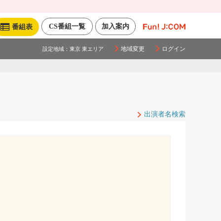
CS番組一覧
加入案内
番組表
地域変更
ログイン
設定地域：
東京 東エリア
出演者名検索