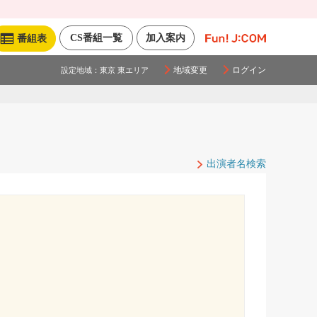
CS番組一覧
加入案内
番組表
地域変更
ログイン
設定地域：
東京 東エリア
出演者名検索