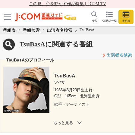
この夏、心を動かす作品特集 | J:COM TV
検索
CS番組一覧
番組表
TsuBasA
番組表
番組検索
出演者名検索
TsuBasAに関連する番組
出演者名検索
TsuBasAのプロフィール
TsuBasA
ツバサ
1985年3月20日生まれ
O型
165cm
北海道出身
歌手・アーティスト
もっと見る