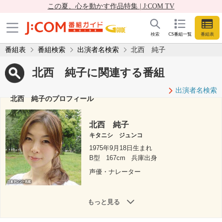
この夏、心を動かす作品特集 | J:COM TV
検索
CS番組一覧
番組表
番組表
番組検索
出演者名検索
北西 純子
北西 純子に関連する番組
出演者名検索
北西 純子のプロフィール
北西 純子
キタニシ ジュンコ
1975年9月18日生まれ
B型
167cm
兵庫出身
声優・ナレーター
もっと見る