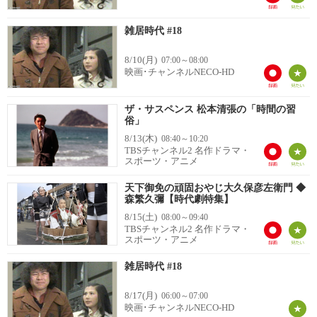
雑居時代 #18
8/10(月)
07:00～08:00
映画･チャンネルNECO-HD
ザ・サスペンス 松本清張の「時間の習
俗」
8/13(木)
08:40～10:20
TBSチャンネル2 名作ドラマ・
スポーツ・アニメ
天下御免の頑固おやじ大久保彦左衛門 ◆
森繁久彌【時代劇特集】
8/15(土)
08:00～09:40
TBSチャンネル2 名作ドラマ・
スポーツ・アニメ
雑居時代 #18
8/17(月)
06:00～07:00
映画･チャンネルNECO-HD