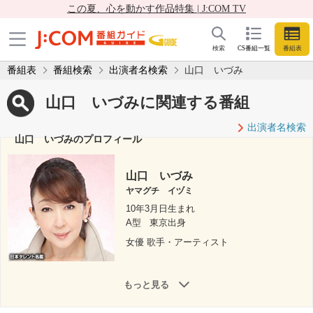
この夏、心を動かす作品特集 | J:COM TV
検索
CS番組一覧
番組表
番組表
番組検索
出演者名検索
山口 いづみ
山口 いづみに関連する番組
出演者名検索
山口 いづみのプロフィール
山口 いづみ
ヤマグチ イヅミ
10年3月日生まれ
A型
東京出身
女優 歌手・アーティスト
もっと見る