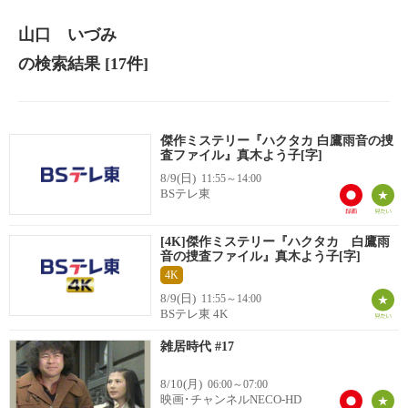
山口 いづみ
の検索結果
[17件]
傑作ミステリー『ハクタカ 白鷹雨音の捜
査ファイル』真木よう子[字]
8/9(日)
11:55～14:00
BSテレ東
[4K]傑作ミステリー『ハクタカ 白鷹雨
音の捜査ファイル』真木よう子[字]
4K
8/9(日)
11:55～14:00
BSテレ東 4K
雑居時代 #17
8/10(月)
06:00～07:00
映画･チャンネルNECO-HD