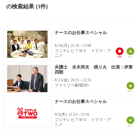
の検索結果
[3件]
ナースのお仕事スペシャル
8/10(月)
21:10～23:00
フジテレビＴＷＯ ドラマ・ア
ニメ
弁護士 水木邦夫 残り火 出演：伊東
四朗
8/21(金)
20:55～22:55
ファミリー劇場HD
ナースのお仕事スペシャル
9/3(木)
21:23～23:10
フジテレビＴＷＯ ドラマ・ア
ニメ