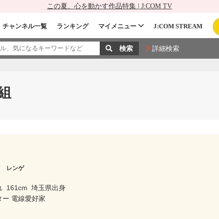
この夏、心を動かす作品特集 | J:COM TV
チャンネル一覧
ランキング
マイメニュー
J:COM STREAM
詳細検索
組
マ レンゲ
れ
161cm
埼玉県出身
ター 電線愛好家