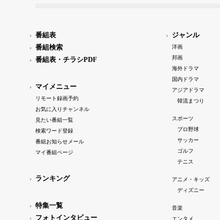
番組表
ジャンル
番組検索
洋画
邦画
番組表・チラシPDF
海外ドラマ
国内ドラマ
マイメニュー
アジアドラマ
リモート録画予約
韓流まつり
お気に入りチャンネル
スポーツ
見たい番組一覧
プロ野球
検索ワード登録
サッカー
番組お知らせメール
ゴルフ
マイ番組ページ
テニス
ランキング
アニメ・キッズ
ディズニー
特集一覧
音楽
フォトインタビュー
エンタメ