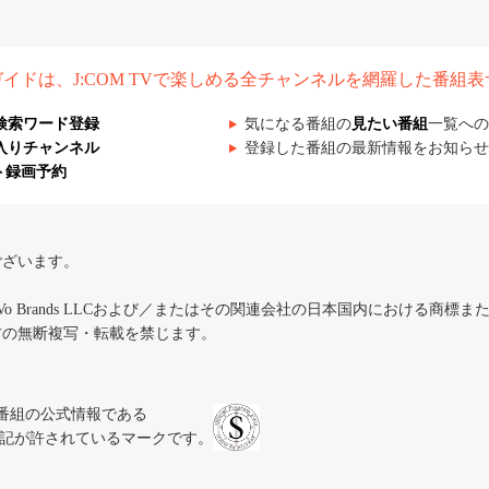
組ガイドは、J:COM TVで楽しめる全チャンネルを網羅した番組
検索ワード登録
気になる番組の
見たい番組
一覧への
入りチャンネル
登録した番組の最新情報をお知らせ
ト録画予約
ございます。
iVo Brands LLCおよび／またはその関連会社の日本国内における商標
材の無断複写・転載を禁じます。
、テレビ番組の公式情報である
スにのみ表記が許されているマークです。