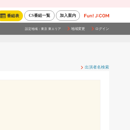
CS番組一覧
加入案内
番組表
地域変更
ログイン
設定地域：
東京 東エリア
出演者名検索