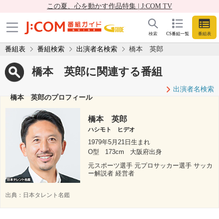
この夏、心を動かす作品特集 | J:COM TV
検索
CS番組一覧
番組表
番組表
番組検索
出演者名検索
橋本 英郎
橋本 英郎に関連する番組
出演者名検索
橋本 英郎のプロフィール
橋本 英郎
ハシモト ヒデオ
1979年5月21日生まれ
O型
173cm
大阪府出身
元スポーツ選手 元プロサッカー選手 サッカ
ー解説者 経営者
出典：
日本タレント名鑑