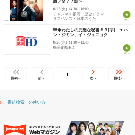
版／全７７話＞
8/25(火)
14:30～16:00
チャンネル銀河 歴史ドラマ・
サスペンス・日本のうた
韓◆わたしの完璧な秘書＃３[字] ▼ハ
ン・ジミン、イ・ジュニョク
8/26(水)
11:30～12:45
衛星劇場HD
1
最初へ
前へ
次へ
最後へ
「番組検索」の使い方