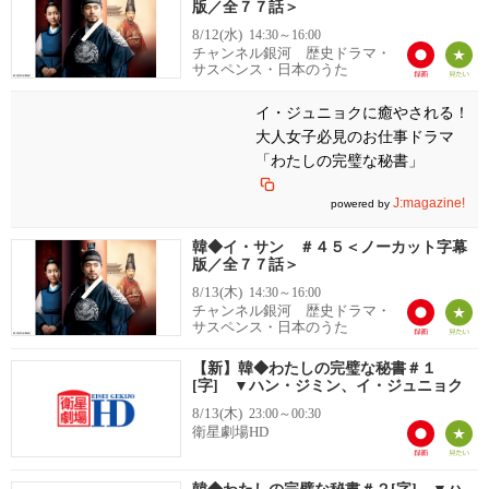
版／全７７話＞
8/12(水)
14:30～16:00
チャンネル銀河 歴史ドラマ・
サスペンス・日本のうた
イ・ジュニョクに癒やされる！
大人女子必見のお仕事ドラマ
「わたしの完璧な秘書」
J:magazine!
powered by
韓◆イ・サン ＃４５＜ノーカット字幕
版／全７７話＞
8/13(木)
14:30～16:00
チャンネル銀河 歴史ドラマ・
サスペンス・日本のうた
【新】韓◆わたしの完璧な秘書＃１
[字] ▼ハン・ジミン、イ・ジュニョク
8/13(木)
23:00～00:30
衛星劇場HD