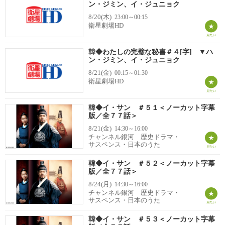
ン・ジミン、イ・ジュニョク
8/20(木)
23:00～00:15
衛星劇場HD
韓◆わたしの完璧な秘書＃４[字] ▼ハ
ン・ジミン、イ・ジュニョク
8/21(金)
00:15～01:30
衛星劇場HD
韓◆イ・サン ＃５１＜ノーカット字幕
版／全７７話＞
8/21(金)
14:30～16:00
チャンネル銀河 歴史ドラマ・
サスペンス・日本のうた
韓◆イ・サン ＃５２＜ノーカット字幕
版／全７７話＞
8/24(月)
14:30～16:00
チャンネル銀河 歴史ドラマ・
サスペンス・日本のうた
韓◆イ・サン ＃５３＜ノーカット字幕