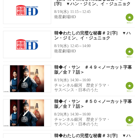
[字] ▼ハン・ジミン、イ・ジュニョク
8/19(水)
11:15～12:45
衛星劇場HD
韓◆わたしの完璧な秘書＃２[字] ▼ハ
ン・ジミン、イ・ジュニョク
8/19(水)
12:45～14:00
衛星劇場HD
韓◆イ・サン ＃４９＜ノーカット字幕
版／全７７話＞
8/19(水)
14:30～16:00
チャンネル銀河 歴史ドラマ・
サスペンス・日本のうた
韓◆イ・サン ＃５０＜ノーカット字幕
版／全７７話＞
8/20(木)
14:30～16:00
チャンネル銀河 歴史ドラマ・
サスペンス・日本のうた
韓◆わたしの完璧な秘書＃３[字] ▼ハ