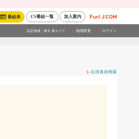
CS番組一覧
加入案内
番組表
地域変更
ログイン
設定地域：
東京 東エリア
出演者名検索