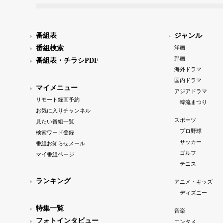
番組表
ジャンル
番組検索
洋画
邦画
番組表・チラシPDF
海外ドラマ
国内ドラマ
マイメニュー
アジアドラマ
リモート録画予約
韓流まつり
お気に入りチャンネル
スポーツ
見たい番組一覧
プロ野球
検索ワード登録
サッカー
番組お知らせメール
ゴルフ
マイ番組ページ
テニス
ランキング
アニメ・キッズ
ディズニー
特集一覧
音楽
フォトインタビュー
エンタメ