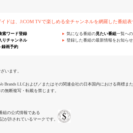
組ガイドは、J:COM TVで楽しめる全チャンネルを網羅した番組
検索ワード登録
気になる番組の
見たい番組
一覧への
入りチャンネル
登録した番組の最新情報をお知らせ
ト録画予約
ございます。
iVo Brands LLCおよび／またはその関連会社の日本国内における商標
材の無断複写・転載を禁じます。
、テレビ番組の公式情報である
スにのみ表記が許されているマークです。