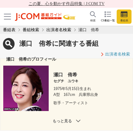
この夏、心を動かす作品特集 | J:COM TV
検索
CS番組一覧
番組表
番組表
番組検索
出演者名検索
瀬口 侑希
瀬口 侑希に関連する番組
出演者名検索
瀬口 侑希のプロフィール
瀬口 侑希
セグチ ユウキ
1975年5月15日生まれ
A型
167cm
兵庫県出身
歌手・アーティスト
もっと見る