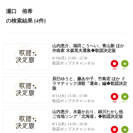
瀬口 侑希
の検索結果
[4件]
山内恵介、福田こうへい、青山新 ほか
作曲家 水森英夫選集◆歌謡決定版
8/10(月)
11:00～12:30
歌謡ポップスチャンネル
辰巳ゆうと、藤あや子、竹島宏 ほか ド
ラマティック演歌「運命」編◆歌謡決定
版
8/11(火)
15:30～17:00
歌謡ポップスチャンネル
山内恵介、水森かおり、細川たかし他
ご当地ソング「北海道」◆歌謡決定版
8/13(木)
14:30～16:30
歌謡ポップスチャンネル