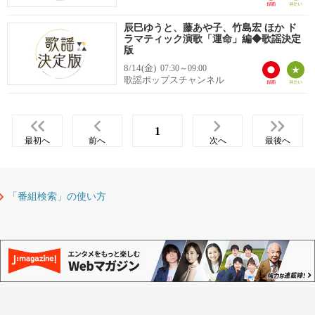
辰巳ゆうと、藤あや子、竹島宏 ほか ド
ラマティック演歌「運命」編◆歌謡決定
版
8/14(金)
07:30～09:00
歌謡ポップスチャンネル
1
最初へ
前へ
次へ
最後へ
「番組検索」の使い方